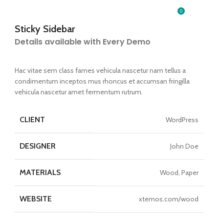
0
/
S/
0.00
Sticky Sidebar
Details available with Every Demo
Hac vitae sem class fames vehicula nascetur nam tellus a
condimentum inceptos mus rhoncus et accumsan fringilla
vehicula nascetur amet fermentum rutrum.
CLIENT
WordPress
DESIGNER
John Doe
MATERIALS
Wood, Paper
WEBSITE
xtemos.com/wood