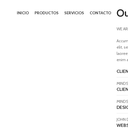
Ou
INICIO
PRODUCTOS
SERVICIOS
CONTACTO
WE AR
Accum 
elit, 
laoree
enim a
CLIE
MINDS
CLIE
MINDS
DESI
JOHN 
WEBS