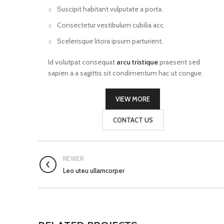
Suscipit habitant vulputate a porta.
Consectetur vestibulum cubilia acc.
Scelerisque litora ipsum parturient.
Id volutpat consequat
arcu tristique
praesent sed
sapien a a sagittis sit condimentum hac ut congue.
VIEW MORE
CONTACT US
NEWER
Leo uteu ullamcorper