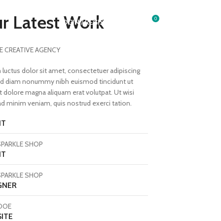
r Latest Work
0
LOGIN / REGISTER
S/
0.00
E CREATIVE AGENCY
luctus dolor sit amet, consectetuer adipiscing
sed diam nonummy nibh euismod tincidunt ut
t dolore magna aliquam erat volutpat. Ut wisi
d minim veniam, quis nostrud exerci tation.
NT
PARKLE SHOP
NT
PARKLE SHOP
GNER
DOE
ITE