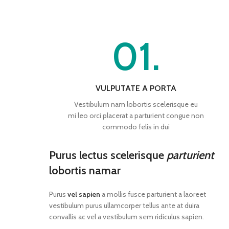
01.
VULPUTATE A PORTA
Vestibulum nam lobortis scelerisque eu
mi leo orci placerat a parturient congue non
commodo felis in dui
Purus lectus scelerisque
parturient
lobortis namar
Purus
vel sapien
a mollis fusce parturient a laoreet
vestibulum purus ullamcorper tellus ante at duira
convallis ac vel a vestibulum sem ridiculus sapien.