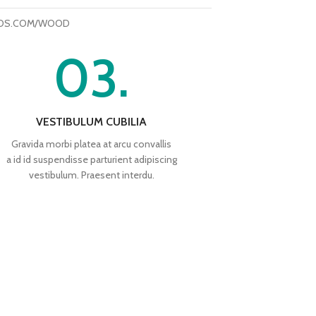
OS.COM/WOOD
03.
VESTIBULUM CUBILIA
Gravida morbi platea at arcu convallis
a id id suspendisse parturient adipiscing
vestibulum. Praesent interdu.